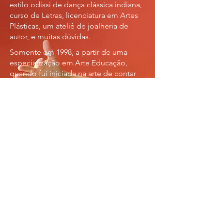
estilo odissi de dança clássica indiana,
curso de Letras, licenciatura em Artes
Plásticas, um ateliê de joalheria de
autor, e muitas dúvidas.
Somente em 1998, a partir de uma
especialização em Arte Educação,
quando fui iniciada na arte de contar
histórias, no trabalho com educação
infantil e no universo da cultura
popular brasileira, vislumbrei uma
renda inteira "do lado de lá" dos
retalhos.
Desde então, contar histórias tornou-
se meu "através". Através dessa arte
rendeira venho me costurando por
dentro: recontando, escrevendo,
dançando, cantando, compondo
elementos cênicos e compartilhando
em cursos meus relatos de