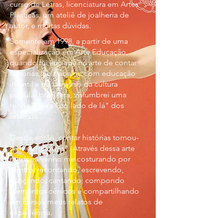
curso de Letras, licenciatura em Artes
Plásticas, um ateliê de joalheria de
autor, e muitas dúvidas.
Somente em 1998, a partir de uma
especialização em Arte Educação,
quando fui iniciada na arte de contar
histórias, no trabalho com educação
infantil e no universo da cultura
popular brasileira, vislumbrei uma
renda inteira "do lado de lá" dos
retalhos.
Desde então, contar histórias tornou-
se meu "através". Através dessa arte
rendeira venho me costurando por
dentro: recontando, escrevendo,
dançando, cantando, compondo
elementos cênicos e compartilhando
em cursos meus relatos de
experiência.