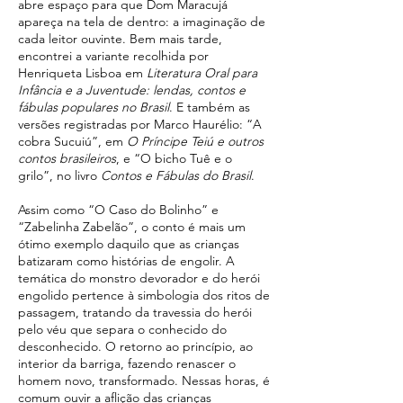
abre espaço para que Dom Maracujá
apareça na tela de dentro: a imaginação de
cada leitor ouvinte. Bem mais tarde,
encontrei a variante recolhida por
Henriqueta Lisboa em
Literatura Oral para
Infância e a Juventude: lendas, contos e
fábulas populares no Brasil
. E também as
versões registradas por Marco Haurélio: “A
cobra Sucuiú”, em
O Príncipe Teiú e outros
contos brasileiros
, e “O bicho Tuê e o
grilo”, no livro
Contos e Fábulas do Brasil
.
Assim como “O Caso do Bolinho” e
“Zabelinha Zabelão”, o conto é mais um
ótimo exemplo daquilo que as crianças
batizaram como histórias de engolir. A
temática do monstro devorador e do herói
engolido pertence à simbologia dos ritos de
passagem, tratando da travessia do herói
pelo véu que separa o conhecido do
desconhecido. O retorno ao princípio, ao
interior da barriga, fazendo renascer o
homem novo, transformado. Nessas horas, é
comum ouvir a aflição das crianças