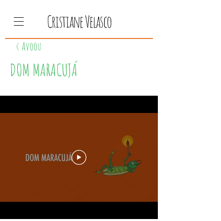
Cristiane Velasco
< Avoou
DOM MARACUJÁ