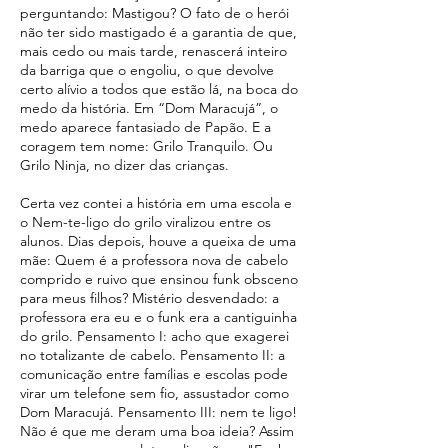
perguntando: Mastigou? O fato de o herói
não ter sido mastigado é a garantia de que,
mais cedo ou mais tarde, renascerá inteiro
da barriga que o engoliu, o que devolve
certo alívio a todos que estão lá, na boca do
medo da história. Em “Dom Maracujá”, o
medo aparece fantasiado de Papão. E a
coragem tem nome: Grilo Tranquilo. Ou
Grilo Ninja, no dizer das crianças.
Certa vez contei a história em uma escola e
o Nem-te-ligo do grilo viralizou entre os
alunos. Dias depois, houve a queixa de uma
mãe: Quem é a professora nova de cabelo
comprido e ruivo que ensinou funk obsceno
para meus filhos? Mistério desvendado: a
professora era eu e o funk era a cantiguinha
do grilo. Pensamento I: acho que exagerei
no totalizante de cabelo. Pensamento II: a
comunicação entre famílias e escolas pode
virar um telefone sem fio, assustador como
Dom Maracujá. Pensamento III: nem te ligo!
Não é que me deram uma boa ideia? Assim