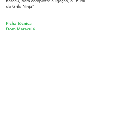
nasceu, para completar a ligação, o "Funk
do Grilo Ninja"!
Ficha técnica
Dom Maracujá
Vinheta
"Celular ultra mega espontânea"
(Guilherme Sapotone e Cristiane Velasco)
Edição de falas espontâneas das crianças
durante gravação. Uma metáfora natural da
aceleração do tempo adulto interrompendo
o Tempo sem tempo das brincadeiras de
crianças.
Com:
João Tenucci, João Pedro, Clara e Alice.
Conto popular brasileiro adaptado
por Cristiane Velasco.
Com:
Cristiane Velasco: voz.
Amanda Ferraresi: violoncelo.