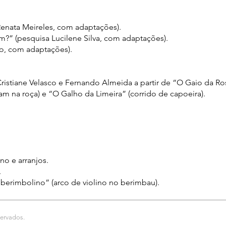
Renata Meireles, com adaptações).
tem?” (pesquisa Lucilene Silva, com adaptações).
io, com adaptações).
ristiane Velasco e Fernando Almeida a partir de “O Gaio da R
m na roça) e “O Galho da Limeira” (corrido de capoeira).
iano e arranjos.
.
berimbolino” (arco de violino no berimbau).
servados.