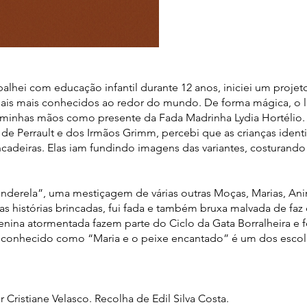
lhei com educação infantil durante 12 anos, iniciei um projeto
nais mais conhecidos ao redor do mundo. De forma mágica, o l
 em minhas mãos como presente da Fada Madrinha Lydia Hortéli
 de Perrault e dos Irmãos Grimm, percebi que as crianças ident
incadeiras. Elas iam fundindo imagens das variantes, costurand
derela”, uma mestiçagem de várias outras Moças, Marias, Aninh
as histórias brincadas, fui fada e também bruxa malvada de faz
nina atormentada fazem parte do Ciclo da Gata Borralheira e f
 conhecido como “Maria e o peixe encantado” é um dos escolh
Cristiane Velasco. Recolha de Edil Silva Costa.