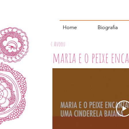
Home
Biografia
< Avoou
maria e o peixe en