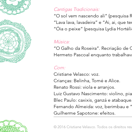
Cantigas Tradicionais:
“O sol vem nascendo ali” (pesquisa 
“Lava lava, lavadeira” e “Ai, ai, que 
“Óia o peixe” (pesquisa Lydia Hortél
Música:
“O Galho da Roseira”. Recriação de C
Hermeto Pascoal enquanto trabalhava
Com:
Cristiane Velasco: voz.
Crianças: Belinha, Tomé e Alice.
Renato Rossi: viola e arranjos.
Luiz Gustavo Nascimento: violino, p
Blec Paulo: caxixis, ganzá e atabaque
Fernando Almeida: voz, berimbau e “
Guilherme Sapotone: efeitos.
© 2016 Cristiane Velasco. Todos os direitos re