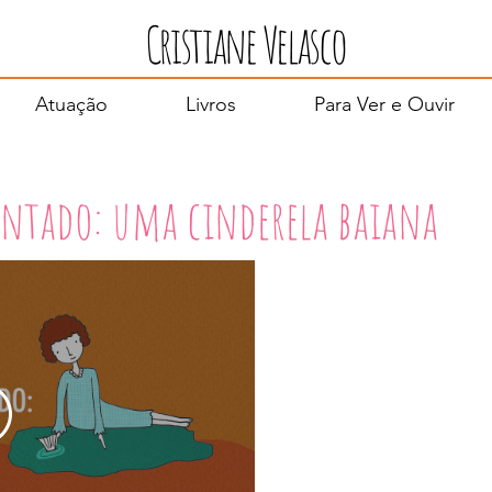
Cristiane Velasco
Atuação
Livros
Para Ver e Ouvir
cantado: uma cinderela baiana